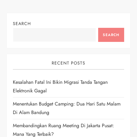
t
n
SEARCH
a
SEARCH
v
i
RECENT POSTS
g
Kesalahan Fatal Ini Bikin Migrasi Tanda Tangan
a
Elektronik Gagal
t
Menentukan Budget Camping: Dua Hari Satu Malam
i
Di Alam Bandung
Membandingkan Ruang Meeting Di Jakarta Pusat:
o
Mana Yang Terbaik?