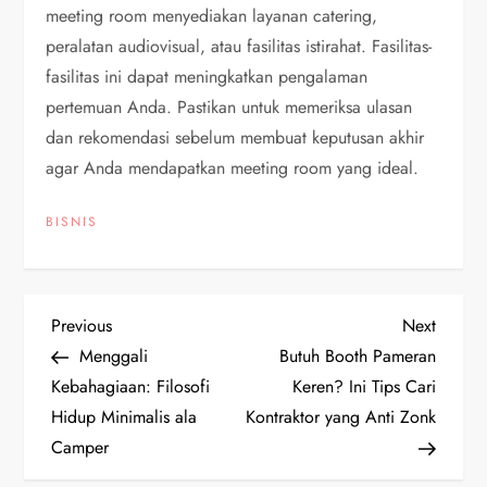
meeting room menyediakan layanan catering,
peralatan audiovisual, atau fasilitas istirahat. Fasilitas-
fasilitas ini dapat meningkatkan pengalaman
pertemuan Anda. Pastikan untuk memeriksa ulasan
dan rekomendasi sebelum membuat keputusan akhir
agar Anda mendapatkan meeting room yang ideal.
BISNIS
P
Previous
Next
Previous
Next
Post
Post
Menggali
Butuh Booth Pameran
o
Kebahagiaan: Filosofi
Keren? Ini Tips Cari
Hidup Minimalis ala
Kontraktor yang Anti Zonk
s
Camper