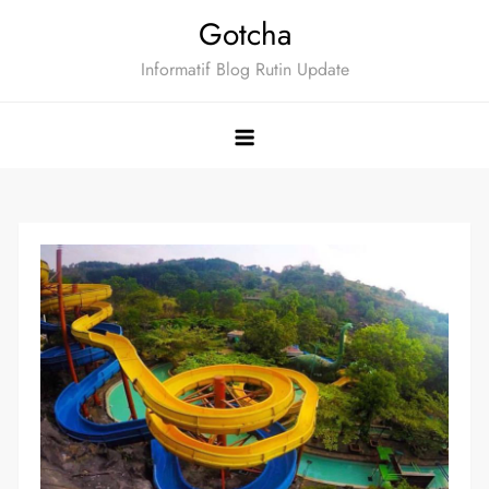
Skip
Gotcha
to
Informatif Blog Rutin Update
content