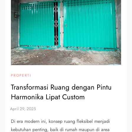
PROPERTI
Transformasi Ruang dengan Pintu
Harmonika Lipat Custom
Di era modern ini, konsep ruang fleksibel menjadi
kebutuhan penting, baik di rumah maupun di area