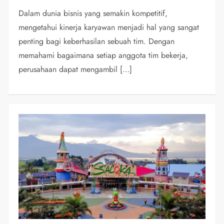
Dalam dunia bisnis yang semakin kompetitif,
mengetahui kinerja karyawan menjadi hal yang sangat
penting bagi keberhasilan sebuah tim. Dengan
memahami bagaimana setiap anggota tim bekerja,
perusahaan dapat mengambil […]