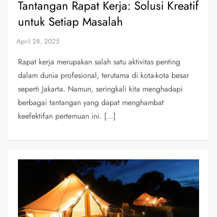
Tantangan Rapat Kerja: Solusi Kreatif
untuk Setiap Masalah
Rapat kerja merupakan salah satu aktivitas penting
dalam dunia profesional, terutama di kota-kota besar
seperti Jakarta. Namun, seringkali kita menghadapi
berbagai tantangan yang dapat menghambat
keefektifan pertemuan ini. […]