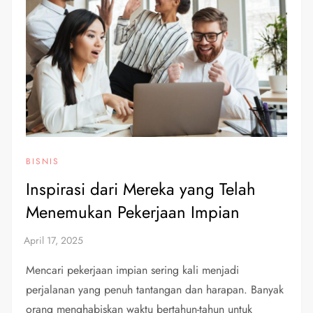
BISNIS
Inspirasi dari Mereka yang Telah
Menemukan Pekerjaan Impian
Mencari pekerjaan impian sering kali menjadi
perjalanan yang penuh tantangan dan harapan. Banyak
orang menghabiskan waktu bertahun-tahun untuk