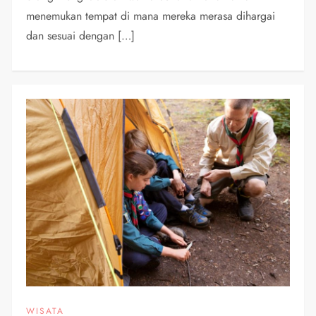
menemukan tempat di mana mereka merasa dihargai
dan sesuai dengan […]
WISATA