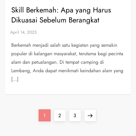
Skill Berkemah: Apa yang Harus
Dikuasai Sebelum Berangkat
Berkemah menjadi salah satu kegiatan yang semakin
populer di kalangan masyarakat, terutama bagi pecinta
alam dan petualangan. Di tempat camping di
Lembang, Anda dapat menikmati keindahan alam yang
[…]
P
Page
Page
Page
Next
1
2
3
o
page