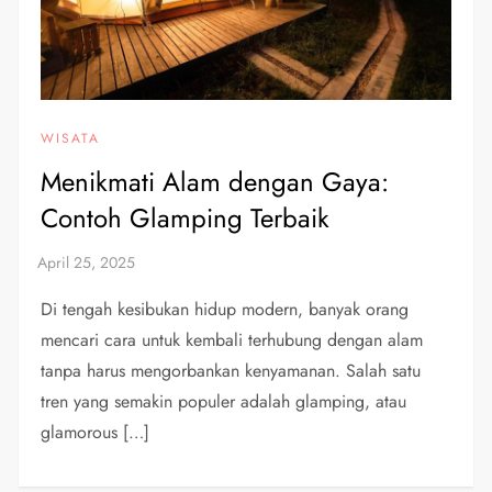
WISATA
Menikmati Alam dengan Gaya:
Contoh Glamping Terbaik
Di tengah kesibukan hidup modern, banyak orang
mencari cara untuk kembali terhubung dengan alam
tanpa harus mengorbankan kenyamanan. Salah satu
tren yang semakin populer adalah glamping, atau
glamorous […]