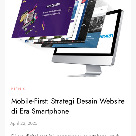
BISNIS
Mobile-First: Strategi Desain Website
di Era Smartphone