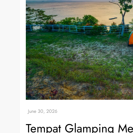
Tempat Glamping Men