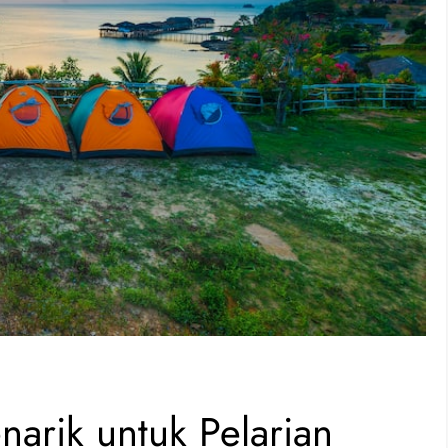
arik untuk Pelarian