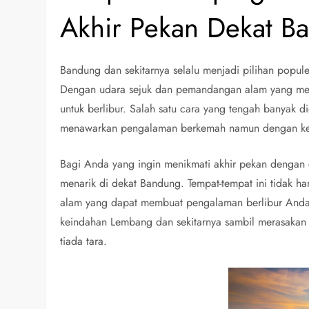
Akhir Pekan Dekat B
Bandung dan sekitarnya selalu menjadi pilihan popule
Dengan udara sejuk dan pemandangan alam yang memu
untuk berlibur. Salah satu cara yang tengah banyak 
menawarkan pengalaman berkemah namun dengan ke
Bagi Anda yang ingin menikmati akhir pekan dengan 
menarik di dekat Bandung. Tempat-tempat ini tidak h
alam yang dapat membuat pengalaman berlibur Anda 
keindahan Lembang dan sekitarnya sambil merasakan
tiada tara.