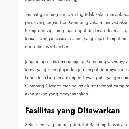
Tempat glamping lainnya yang tidak kalah menarik a
pinus yang segar, Eco Glamping Cikole menyediakan t
hiking dan zip-lining juga dapat dinikmati di area in
teman. Dengan suasana alami yang sejuk, tempat ini 
dari rutinitas sehari-hari.
Jangan lupa untuk mengunjungi Glamping Ciwidey, ya
tenda yang dilengkapi dengan tempat tidur nyaman da
kebun teh dan pemandangan kawah putih yang memukau.
Glamping Ciwidey menjadi salah satu tempat campin
akhir pekan yang menyenangkan.
Fasilitas yang Ditawarkan
Setiap tempat glamping di dekat Bandung biasanya m