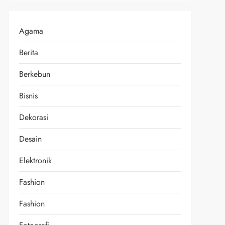
Agama
Berita
Berkebun
Bisnis
Dekorasi
Desain
Elektronik
Fashion
Fashion