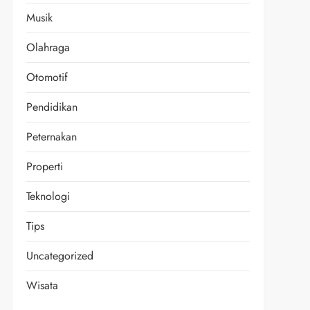
Musik
Olahraga
Otomotif
Pendidikan
Peternakan
Properti
Teknologi
Tips
Uncategorized
Wisata