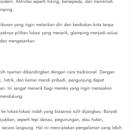
dern. Aktivitas seperti hiking, bersepeda, dan menikmati
lamping.
buran yang ingin melarikan diri dari kesibukan kota tanpa
aknya pilihan lokasi yang menarik, glamping menjadi solusi
n dan mengesankan.
h nyaman dibandingkan dengan cara tradisional. Dengan
k, listrik, dan kamar mandi pribadi, pengunjung dapat
n. Ini sangat menarik bagi mereka yang ingin merasakan
g mendukung.
e lokasi-lokasi indah yang biasanya sulit dijangkau. Banyak
ubkan, seperti tepi danau, pegunungan, atau hutan,
secara langsung. Hal ini menciptakan pengalaman yang lebih