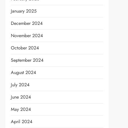
January 2025
December 2024
November 2024
October 2024
September 2024
August 2024
July 2024
June 2024
May 2024
April 2024