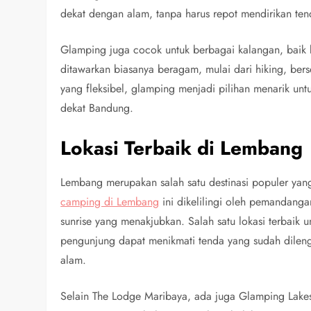
dekat dengan alam, tanpa harus repot mendirikan t
Glamping juga cocok untuk berbagai kalangan, baik 
ditawarkan biasanya beragam, mulai dari hiking, bers
yang fleksibel, glamping menjadi pilihan menarik un
dekat Bandung.
Lokasi Terbaik di Lembang
Lembang merupakan salah satu destinasi populer y
camping di Lembang
ini dikelilingi oleh pemandanga
sunrise yang menakjubkan. Salah satu lokasi terbaik 
pengunjung dapat menikmati tenda yang sudah dileng
alam.
Selain The Lodge Maribaya, ada juga Glamping Lake