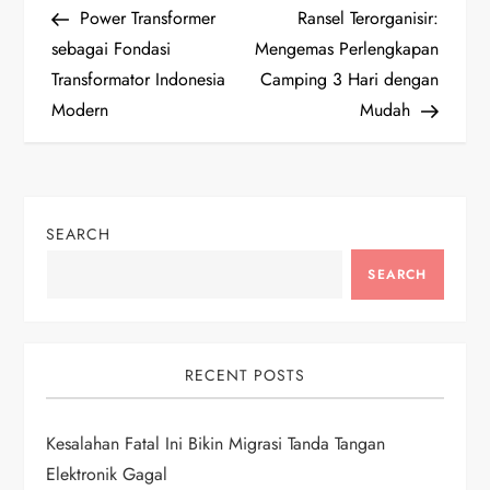
Post
Post
Power Transformer
Ransel Terorganisir:
o
sebagai Fondasi
Mengemas Perlengkapan
Transformator Indonesia
Camping 3 Hari dengan
s
Modern
Mudah
t
n
SEARCH
a
SEARCH
v
i
RECENT POSTS
g
Kesalahan Fatal Ini Bikin Migrasi Tanda Tangan
a
Elektronik Gagal