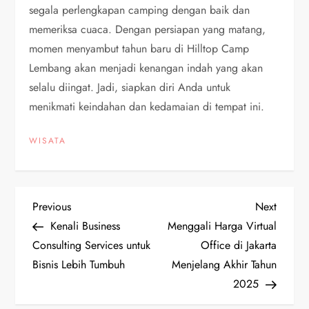
segala perlengkapan camping dengan baik dan
memeriksa cuaca. Dengan persiapan yang matang,
momen menyambut tahun baru di Hilltop Camp
Lembang akan menjadi kenangan indah yang akan
selalu diingat. Jadi, siapkan diri Anda untuk
menikmati keindahan dan kedamaian di tempat ini.
WISATA
P
Previous
Next
Previous
Next
Post
Post
Kenali Business
Menggali Harga Virtual
o
Consulting Services untuk
Office di Jakarta
Bisnis Lebih Tumbuh
Menjelang Akhir Tahun
s
2025