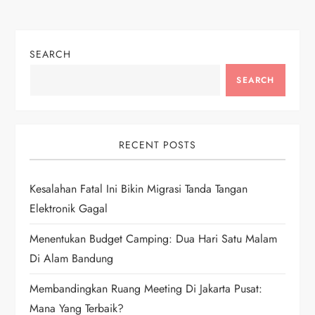
t
n
SEARCH
a
SEARCH
v
i
RECENT POSTS
g
Kesalahan Fatal Ini Bikin Migrasi Tanda Tangan
a
Elektronik Gagal
t
Menentukan Budget Camping: Dua Hari Satu Malam
i
Di Alam Bandung
Membandingkan Ruang Meeting Di Jakarta Pusat:
o
Mana Yang Terbaik?