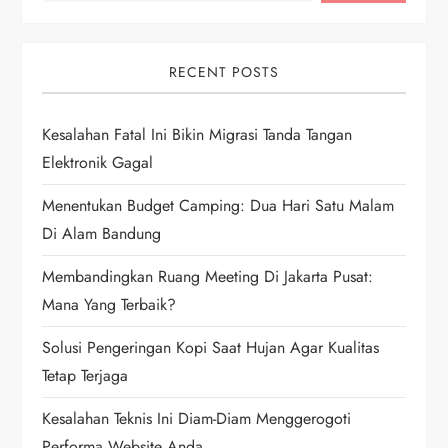
v
i
RECENT POSTS
g
Kesalahan Fatal Ini Bikin Migrasi Tanda Tangan
a
Elektronik Gagal
t
Menentukan Budget Camping: Dua Hari Satu Malam
i
Di Alam Bandung
Membandingkan Ruang Meeting Di Jakarta Pusat:
o
Mana Yang Terbaik?
n
Solusi Pengeringan Kopi Saat Hujan Agar Kualitas
Tetap Terjaga
Kesalahan Teknis Ini Diam-Diam Menggerogoti
Performa Website Anda