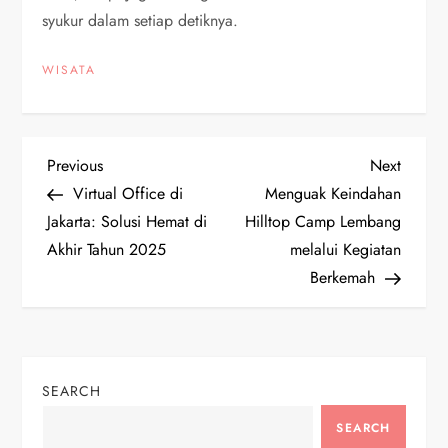
syukur dalam setiap detiknya.
WISATA
P
Previous
Next
Previous
Next
Post
Post
Virtual Office di
Menguak Keindahan
o
Jakarta: Solusi Hemat di
Hilltop Camp Lembang
Akhir Tahun 2025
melalui Kegiatan
s
Berkemah
t
n
SEARCH
a
SEARCH