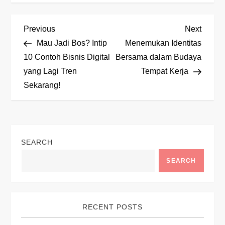
P
Previous
Next
Previous
Next
Post
Post
Mau Jadi Bos? Intip
Menemukan Identitas
o
10 Contoh Bisnis Digital
Bersama dalam Budaya
yang Lagi Tren
Tempat Kerja
s
Sekarang!
t
n
SEARCH
a
SEARCH
v
i
RECENT POSTS
g