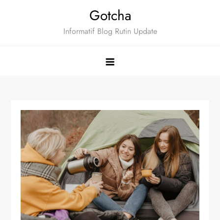
Skip
Gotcha
to
Informatif Blog Rutin Update
content