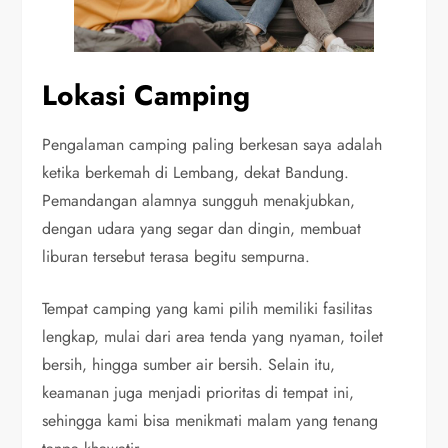
Lokasi Camping
Pengalaman camping paling berkesan saya adalah
ketika berkemah di Lembang, dekat Bandung.
Pemandangan alamnya sungguh menakjubkan,
dengan udara yang segar dan dingin, membuat
liburan tersebut terasa begitu sempurna.
Tempat camping yang kami pilih memiliki fasilitas
lengkap, mulai dari area tenda yang nyaman, toilet
bersih, hingga sumber air bersih. Selain itu,
keamanan juga menjadi prioritas di tempat ini,
sehingga kami bisa menikmati malam yang tenang