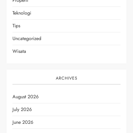
Properti
Teknologi
Tips
Uncategorized
Wisata
ARCHIVES
August 2026
July 2026
June 2026