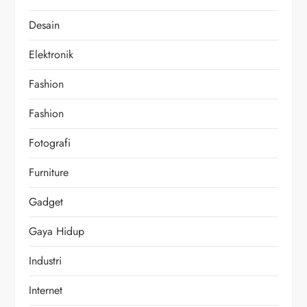
Desain
Elektronik
Fashion
Fashion
Fotografi
Furniture
Gadget
Gaya Hidup
Industri
Internet