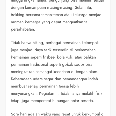
hingga tingkat lanjut, pengunjung bisa memilih sesuai
dengan kemampuan masing-masing. Selain itu,
trekking bersama teman-teman atau keluarga menjadi
momen berharga yang dapat menguatkan tali
persahabatan.
Tidak hanya hiking, berbagai permainan kelompok
juga menjadi daya tarik tersendiri di perkemahan.
Permainan seperti frisbee, bola voli, atau bahkan
permainan tradisional seperti gobak sodor bisa
meningkatkan semangat keceriaan di tengah alam.
Keberadaan udara segar dan pemandangan indah
membuat setiap permainan terasa lebih
menyenangkan. Kegiatan ini tidak hanya melatih fisik
tetapi juga mempererat hubungan antar peserta.
Sore hari adalah waktu yang tepat untuk berkumpul di