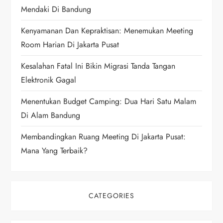
a
Mendaki Di Bandung
t
Kenyamanan Dan Kepraktisan: Menemukan Meeting
i
Room Harian Di Jakarta Pusat
Kesalahan Fatal Ini Bikin Migrasi Tanda Tangan
o
Elektronik Gagal
n
Menentukan Budget Camping: Dua Hari Satu Malam
Di Alam Bandung
Membandingkan Ruang Meeting Di Jakarta Pusat:
Mana Yang Terbaik?
CATEGORIES