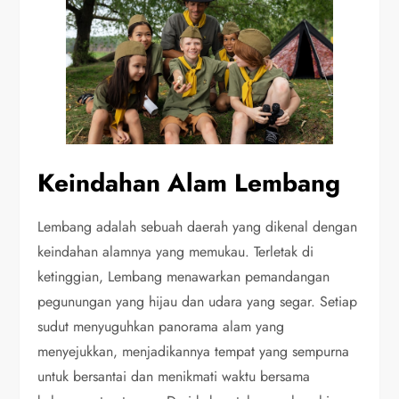
Keindahan Alam Lembang
Lembang adalah sebuah daerah yang dikenal dengan
keindahan alamnya yang memukau. Terletak di
ketinggian, Lembang menawarkan pemandangan
pegunungan yang hijau dan udara yang segar. Setiap
sudut menyuguhkan panorama alam yang
menyejukkan, menjadikannya tempat yang sempurna
untuk bersantai dan menikmati waktu bersama