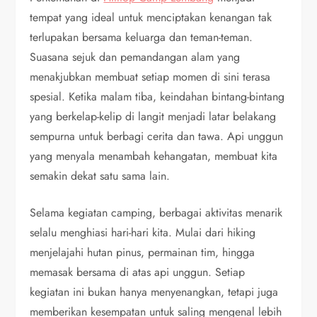
tempat yang ideal untuk menciptakan kenangan tak
terlupakan bersama keluarga dan teman-teman.
Suasana sejuk dan pemandangan alam yang
menakjubkan membuat setiap momen di sini terasa
spesial. Ketika malam tiba, keindahan bintang-bintang
yang berkelap-kelip di langit menjadi latar belakang
sempurna untuk berbagi cerita dan tawa. Api unggun
yang menyala menambah kehangatan, membuat kita
semakin dekat satu sama lain.
Selama kegiatan camping, berbagai aktivitas menarik
selalu menghiasi hari-hari kita. Mulai dari hiking
menjelajahi hutan pinus, permainan tim, hingga
memasak bersama di atas api unggun. Setiap
kegiatan ini bukan hanya menyenangkan, tetapi juga
memberikan kesempatan untuk saling mengenal lebih