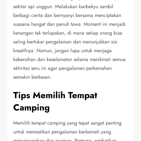
sekitar api unggun. Melakukan barbekyu sambil
berbagi cerita dan bernyanyi bersama menciptakan
suasana hangat dan penuh tawa. Moment ini menjadi
kenangan tak terlupakan, di mana setiap orang bisa
saling bertukar pengalaman dan menunjukkan sisi
kreatifnya. Namun, jangan lupa untuk menjaga
kebersihan dan keselamatan selama menikmati semua
aktivitas seru ini agar pengalaman perkemahan
semakin berkesan.
Tips Memilih Tempat
Camping
Memilih tempat camping yang tepat sangat penting
untuk memastikan pengalaman berkemah yang
menyenangkan dan nyaman. Pertama, perhatikan