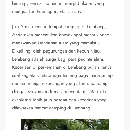
bintang, semua momen ini menjadi ikatan yang
menguatkan hubungan antar sesama.
Jika Anda mencari tempat camping di Lembang,
Anda akan menemukan banyak spot menarik yang
menawarkan keindahan alam yang memukau.
Dikelilingi oleh pegunungan dan kebun hijau,
Lembang adalah surga bagi para pecinta alam.
Keceriaan di perkemahan di Lembang bukan hanya
soal kegiatan, tetapi juga tentang bagaimana setiap
momen menjalin kenangan yang akan dipandang
dengan senyuman di masa mendatang. Mari kita
eksplorasi lebih jauh pesona dan keceriaan yang
ditawarkan tempat camping di Lembang.