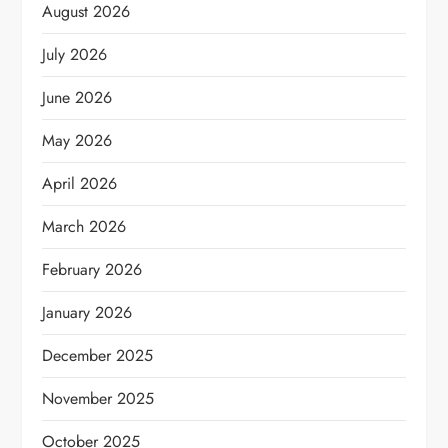
August 2026
July 2026
June 2026
May 2026
April 2026
March 2026
February 2026
January 2026
December 2025
November 2025
October 2025