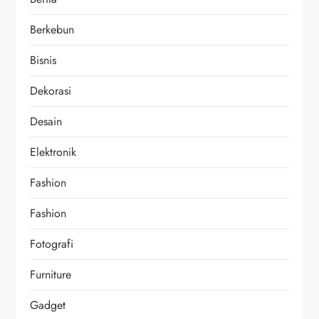
Berkebun
Bisnis
Dekorasi
Desain
Elektronik
Fashion
Fashion
Fotografi
Furniture
Gadget