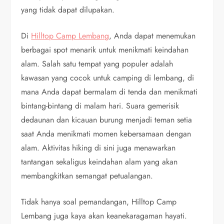
yang tidak dapat dilupakan.
Di
Hilltop Camp Lembang
, Anda dapat menemukan
berbagai spot menarik untuk menikmati keindahan
alam. Salah satu tempat yang populer adalah
kawasan yang cocok untuk camping di lembang, di
mana Anda dapat bermalam di tenda dan menikmati
bintang-bintang di malam hari. Suara gemerisik
dedaunan dan kicauan burung menjadi teman setia
saat Anda menikmati momen kebersamaan dengan
alam. Aktivitas hiking di sini juga menawarkan
tantangan sekaligus keindahan alam yang akan
membangkitkan semangat petualangan.
Tidak hanya soal pemandangan, Hilltop Camp
Lembang juga kaya akan keanekaragaman hayati.