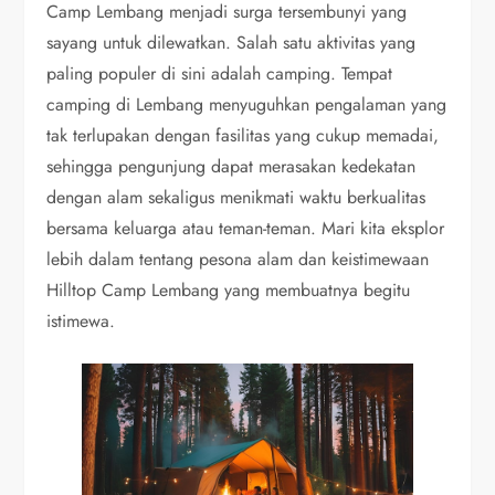
Camp Lembang menjadi surga tersembunyi yang
sayang untuk dilewatkan. Salah satu aktivitas yang
paling populer di sini adalah camping. Tempat
camping di Lembang menyuguhkan pengalaman yang
tak terlupakan dengan fasilitas yang cukup memadai,
sehingga pengunjung dapat merasakan kedekatan
dengan alam sekaligus menikmati waktu berkualitas
bersama keluarga atau teman-teman. Mari kita eksplor
lebih dalam tentang pesona alam dan keistimewaan
Hilltop Camp Lembang yang membuatnya begitu
istimewa.