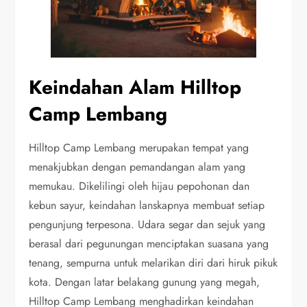
Keindahan Alam Hilltop
Camp Lembang
Hilltop Camp Lembang merupakan tempat yang
menakjubkan dengan pemandangan alam yang
memukau. Dikelilingi oleh hijau pepohonan dan
kebun sayur, keindahan lanskapnya membuat setiap
pengunjung terpesona. Udara segar dan sejuk yang
berasal dari pegunungan menciptakan suasana yang
tenang, sempurna untuk melarikan diri dari hiruk pikuk
kota. Dengan latar belakang gunung yang megah,
Hilltop Camp Lembang menghadirkan keindahan