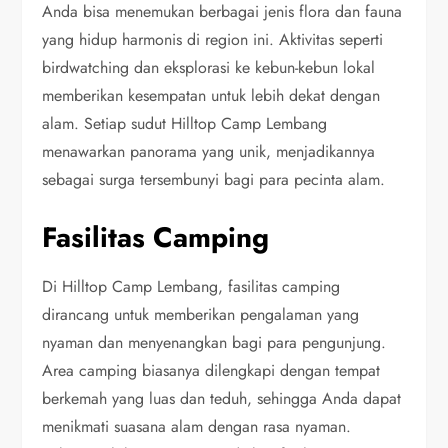
Anda bisa menemukan berbagai jenis flora dan fauna
yang hidup harmonis di region ini. Aktivitas seperti
birdwatching dan eksplorasi ke kebun-kebun lokal
memberikan kesempatan untuk lebih dekat dengan
alam. Setiap sudut Hilltop Camp Lembang
menawarkan panorama yang unik, menjadikannya
sebagai surga tersembunyi bagi para pecinta alam.
Fasilitas Camping
Di Hilltop Camp Lembang, fasilitas camping
dirancang untuk memberikan pengalaman yang
nyaman dan menyenangkan bagi para pengunjung.
Area camping biasanya dilengkapi dengan tempat
berkemah yang luas dan teduh, sehingga Anda dapat
menikmati suasana alam dengan rasa nyaman.