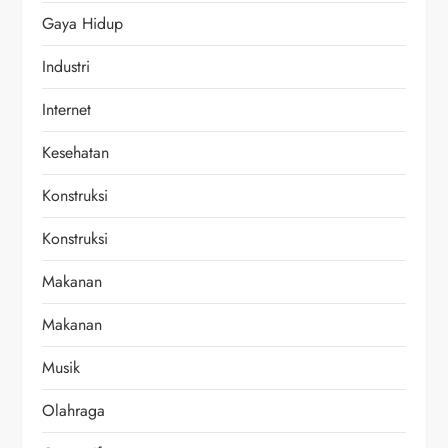
Gaya Hidup
Industri
Internet
Kesehatan
Konstruksi
Konstruksi
Makanan
Makanan
Musik
Olahraga