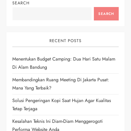
n
SEARCH
a
SEARCH
v
i
RECENT POSTS
g
Menentukan Budget Camping: Dua Hari Satu Malam
Di Alam Bandung
a
Membandingkan Ruang Meeting Di Jakarta Pusat:
t
Mana Yang Terbaik?
i
Solusi Pengeringan Kopi Saat Hujan Agar Kualitas
Tetap Terjaga
o
Kesalahan Teknis Ini Diam-Diam Menggerogoti
n
Performa Website Anda