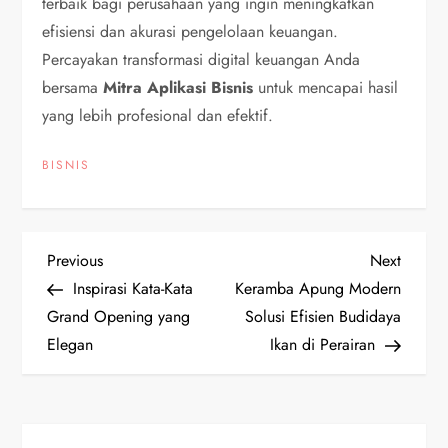
terbaik bagi perusahaan yang ingin meningkatkan
efisiensi dan akurasi pengelolaan keuangan.
Percayakan transformasi digital keuangan Anda
bersama
Mitra Aplikasi Bisnis
untuk mencapai hasil
yang lebih profesional dan efektif.
BISNIS
P
Previous
Next
Previous
Next
Post
Post
Inspirasi Kata-Kata
Keramba Apung Modern
o
Grand Opening yang
Solusi Efisien Budidaya
Elegan
Ikan di Perairan
s
t