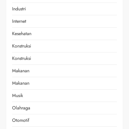
Industri
Internet
Kesehatan
Konstruksi
Konstruksi
Makanan
Makanan
Musik
Olahraga
Otomotif