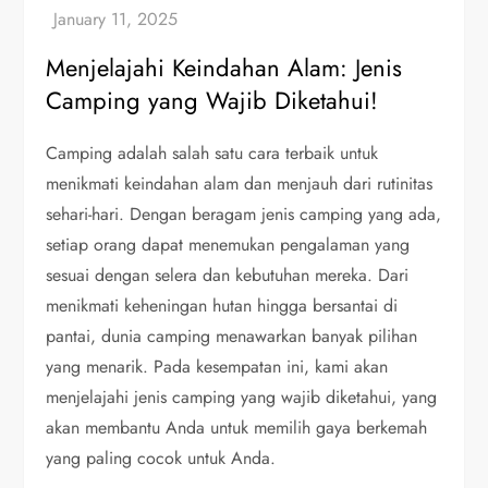
Menjelajahi Keindahan Alam: Jenis
Camping yang Wajib Diketahui!
Camping adalah salah satu cara terbaik untuk
menikmati keindahan alam dan menjauh dari rutinitas
sehari-hari. Dengan beragam jenis camping yang ada,
setiap orang dapat menemukan pengalaman yang
sesuai dengan selera dan kebutuhan mereka. Dari
menikmati keheningan hutan hingga bersantai di
pantai, dunia camping menawarkan banyak pilihan
yang menarik. Pada kesempatan ini, kami akan
menjelajahi jenis camping yang wajib diketahui, yang
akan membantu Anda untuk memilih gaya berkemah
yang paling cocok untuk Anda.