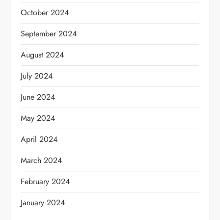
October 2024
September 2024
August 2024
July 2024
June 2024
May 2024
April 2024
March 2024
February 2024
January 2024