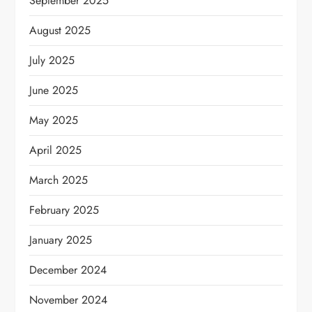
September 2025
August 2025
July 2025
June 2025
May 2025
April 2025
March 2025
February 2025
January 2025
December 2024
November 2024