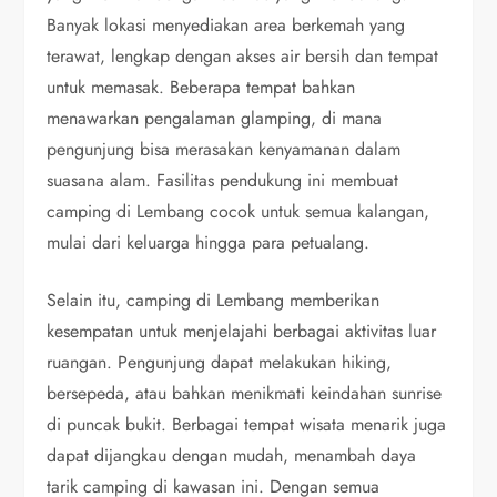
Banyak lokasi menyediakan area berkemah yang
terawat, lengkap dengan akses air bersih dan tempat
untuk memasak. Beberapa tempat bahkan
menawarkan pengalaman glamping, di mana
pengunjung bisa merasakan kenyamanan dalam
suasana alam. Fasilitas pendukung ini membuat
camping di Lembang cocok untuk semua kalangan,
mulai dari keluarga hingga para petualang.
Selain itu, camping di Lembang memberikan
kesempatan untuk menjelajahi berbagai aktivitas luar
ruangan. Pengunjung dapat melakukan hiking,
bersepeda, atau bahkan menikmati keindahan sunrise
di puncak bukit. Berbagai tempat wisata menarik juga
dapat dijangkau dengan mudah, menambah daya
tarik camping di kawasan ini. Dengan semua