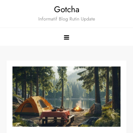
Skip
Gotcha
to
Informatif Blog Rutin Update
content