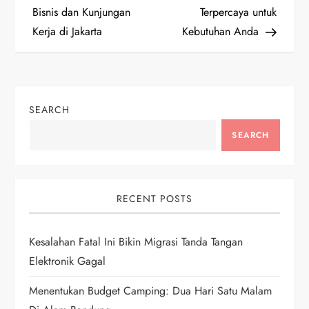
Bisnis dan Kunjungan
Terpercaya untuk
s
Kerja di Jakarta
Kebutuhan Anda
t
n
SEARCH
a
SEARCH
v
i
RECENT POSTS
g
Kesalahan Fatal Ini Bikin Migrasi Tanda Tangan
a
Elektronik Gagal
t
Menentukan Budget Camping: Dua Hari Satu Malam