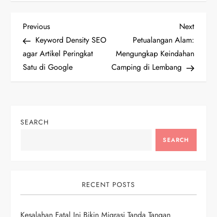
P
Previous
Next
Previous
Next
Post
Post
Keyword Density SEO
Petualangan Alam:
o
agar Artikel Peringkat
Mengungkap Keindahan
Satu di Google
Camping di Lembang
s
t
n
SEARCH
a
SEARCH
v
i
RECENT POSTS
g
Kesalahan Fatal Ini Bikin Migrasi Tanda Tangan