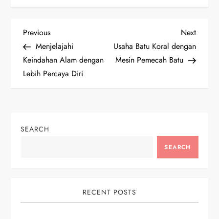
P
Previous
Next
Previous
Next
Post
Post
Menjelajahi
Usaha Batu Koral dengan
o
Keindahan Alam dengan
Mesin Pemecah Batu
Lebih Percaya Diri
s
t
n
SEARCH
a
SEARCH
v
i
RECENT POSTS