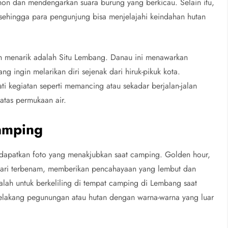
hon dan mendengarkan suara burung yang berkicau. Selain itu,
, sehingga para pengunjung bisa menjelajahi keindahan hutan
ah menarik adalah Situ Lembang. Danau ini menawarkan
g ingin melarikan diri sejenak dari hiruk-pikuk kota.
i kegiatan seperti memancing atau sekadar berjalan-jalan
atas permukaan air.
Camping
dapatkan foto yang menakjubkan saat camping. Golden hour,
tahari terbenam, memberikan pencahayaan yang lembut dan
lah untuk berkeliling di tempat camping di Lembang saat
elakang pegunungan atau hutan dengan warna-warna yang luar