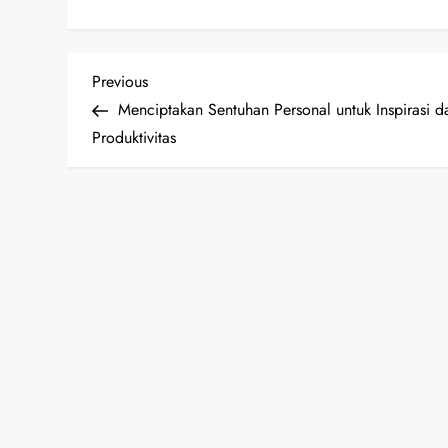
P
Previous
Previous
Post
Menciptakan Sentuhan Personal untuk Inspirasi d
o
Produktivitas
s
t
n
a
v
i