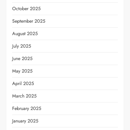
October 2025
September 2025
August 2025
July 2025
June 2025
May 2025
April 2025
March 2025
February 2025
January 2025