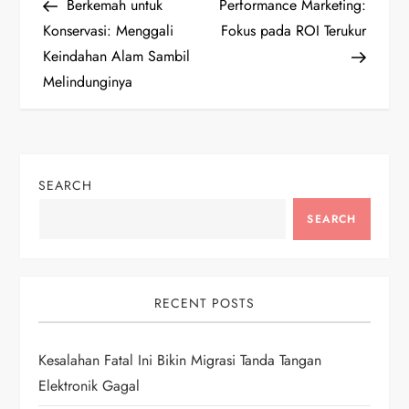
Post
Post
Berkemah untuk
Performance Marketing:
o
Konservasi: Menggali
Fokus pada ROI Terukur
Keindahan Alam Sambil
s
Melindunginya
t
n
SEARCH
a
SEARCH
v
i
RECENT POSTS
g
Kesalahan Fatal Ini Bikin Migrasi Tanda Tangan
a
Elektronik Gagal