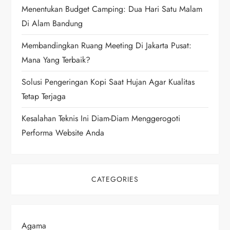
t
Menentukan Budget Camping: Dua Hari Satu Malam
i
Di Alam Bandung
Membandingkan Ruang Meeting Di Jakarta Pusat:
o
Mana Yang Terbaik?
n
Solusi Pengeringan Kopi Saat Hujan Agar Kualitas
Tetap Terjaga
Kesalahan Teknis Ini Diam-Diam Menggerogoti
Performa Website Anda
CATEGORIES
Agama