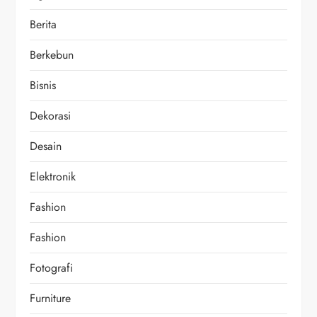
Berita
Berkebun
Bisnis
Dekorasi
Desain
Elektronik
Fashion
Fashion
Fotografi
Furniture