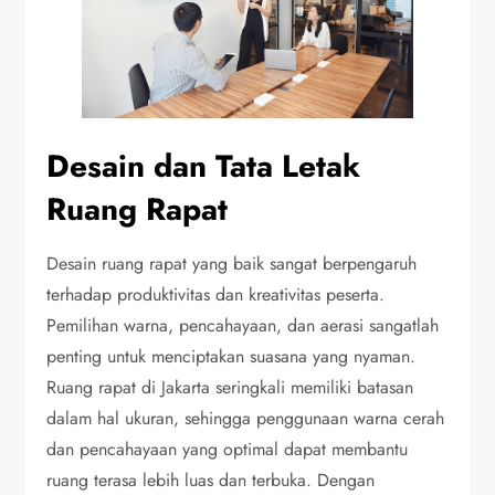
Desain dan Tata Letak
Ruang Rapat
Desain ruang rapat yang baik sangat berpengaruh
terhadap produktivitas dan kreativitas peserta.
Pemilihan warna, pencahayaan, dan aerasi sangatlah
penting untuk menciptakan suasana yang nyaman.
Ruang rapat di Jakarta seringkali memiliki batasan
dalam hal ukuran, sehingga penggunaan warna cerah
dan pencahayaan yang optimal dapat membantu
ruang terasa lebih luas dan terbuka. Dengan