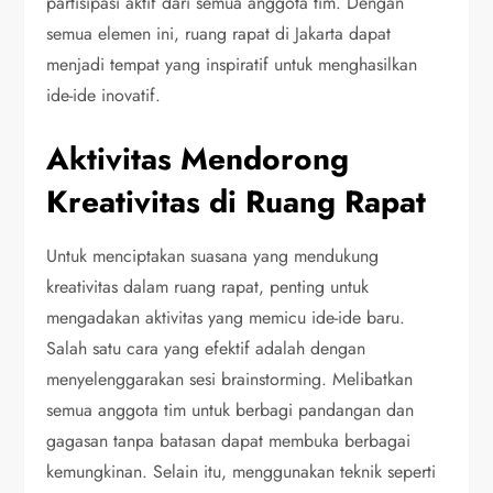
partisipasi aktif dari semua anggota tim. Dengan
semua elemen ini, ruang rapat di Jakarta dapat
menjadi tempat yang inspiratif untuk menghasilkan
ide-ide inovatif.
Aktivitas Mendorong
Kreativitas di Ruang Rapat
Untuk menciptakan suasana yang mendukung
kreativitas dalam ruang rapat, penting untuk
mengadakan aktivitas yang memicu ide-ide baru.
Salah satu cara yang efektif adalah dengan
menyelenggarakan sesi brainstorming. Melibatkan
semua anggota tim untuk berbagi pandangan dan
gagasan tanpa batasan dapat membuka berbagai
kemungkinan. Selain itu, menggunakan teknik seperti