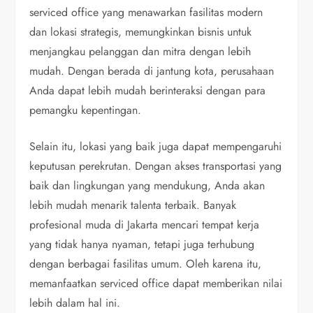
serviced office yang menawarkan fasilitas modern
dan lokasi strategis, memungkinkan bisnis untuk
menjangkau pelanggan dan mitra dengan lebih
mudah. Dengan berada di jantung kota, perusahaan
Anda dapat lebih mudah berinteraksi dengan para
pemangku kepentingan.
Selain itu, lokasi yang baik juga dapat mempengaruhi
keputusan perekrutan. Dengan akses transportasi yang
baik dan lingkungan yang mendukung, Anda akan
lebih mudah menarik talenta terbaik. Banyak
profesional muda di Jakarta mencari tempat kerja
yang tidak hanya nyaman, tetapi juga terhubung
dengan berbagai fasilitas umum. Oleh karena itu,
memanfaatkan serviced office dapat memberikan nilai
lebih dalam hal ini.