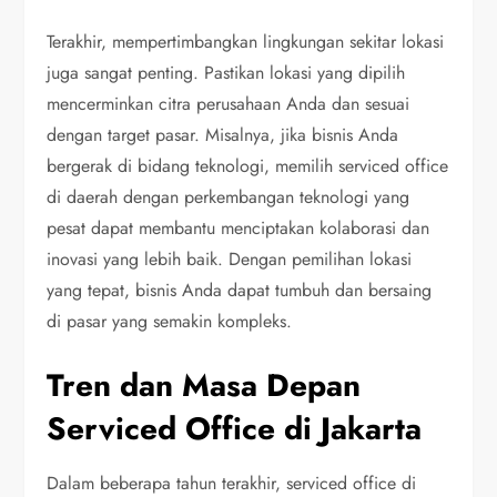
Terakhir, mempertimbangkan lingkungan sekitar lokasi
juga sangat penting. Pastikan lokasi yang dipilih
mencerminkan citra perusahaan Anda dan sesuai
dengan target pasar. Misalnya, jika bisnis Anda
bergerak di bidang teknologi, memilih serviced office
di daerah dengan perkembangan teknologi yang
pesat dapat membantu menciptakan kolaborasi dan
inovasi yang lebih baik. Dengan pemilihan lokasi
yang tepat, bisnis Anda dapat tumbuh dan bersaing
di pasar yang semakin kompleks.
Tren dan Masa Depan
Serviced Office di Jakarta
Dalam beberapa tahun terakhir, serviced office di