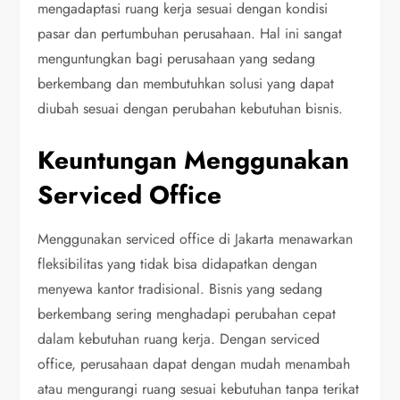
mengadaptasi ruang kerja sesuai dengan kondisi
pasar dan pertumbuhan perusahaan. Hal ini sangat
menguntungkan bagi perusahaan yang sedang
berkembang dan membutuhkan solusi yang dapat
diubah sesuai dengan perubahan kebutuhan bisnis.
Keuntungan Menggunakan
Serviced Office
Menggunakan serviced office di Jakarta menawarkan
fleksibilitas yang tidak bisa didapatkan dengan
menyewa kantor tradisional. Bisnis yang sedang
berkembang sering menghadapi perubahan cepat
dalam kebutuhan ruang kerja. Dengan serviced
office, perusahaan dapat dengan mudah menambah
atau mengurangi ruang sesuai kebutuhan tanpa terikat