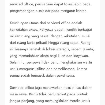
serviced office, perusahaan dapat fokus lebih pada
pengembangan bisnis daripada mengatur kantor.
Keuntungan utama dari serviced office adalah
kemudahan akses. Penyewa dapat memilih berbagai
ukuran ruang yang sesuai dengan kebutuhan, mulai
dari ruang kerja pribadi hingga ruang rapat. Ruang
ini biasanya terletak di lokasi strategis, seperti Jakarta,
yang memudahkan akses bagi klien dan karyawan.
Selain itu, penyewa tidak perlu menghabiskan waktu
untuk mengurus utilitas dan pemeliharaan, karena
semua sudah termasuk dalam paket sewa.
Serviced office juga menawarkan fleksibilitas dalam
masa sewa. Bisnis tidak perlu terikat pada kontrak
jangka panjang, yang memungkinkan mereka untuk