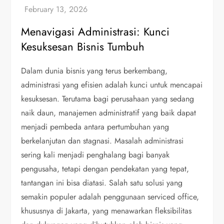
Menavigasi Administrasi: Kunci
Kesuksesan Bisnis Tumbuh
Dalam dunia bisnis yang terus berkembang,
administrasi yang efisien adalah kunci untuk mencapai
kesuksesan. Terutama bagi perusahaan yang sedang
naik daun, manajemen administratif yang baik dapat
menjadi pembeda antara pertumbuhan yang
berkelanjutan dan stagnasi. Masalah administrasi
sering kali menjadi penghalang bagi banyak
pengusaha, tetapi dengan pendekatan yang tepat,
tantangan ini bisa diatasi. Salah satu solusi yang
semakin populer adalah penggunaan serviced office,
khususnya di Jakarta, yang menawarkan fleksibilitas