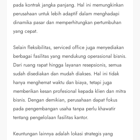
pada kontrak jangka panjang. Hal ini memungkinkan
perusahaan untuk lebih adaptif dalam menghadapi
dinamika pasar dan memperhitungkan pertumbuhan
yang cepat.
Selain fleksibilitas, serviced office juga menyediakan
berbagai fasilitas yang mendukung operasional bisnis.
Dari ruang rapat hingga layanan resepsionis, semua
sudah disediakan dan mudah diakses. Hal ini tidak
hanya menghemat waktu dan biaya, tetapi juga
memberikan kesan profesional kepada klien dan mitra
bisnis. Dengan demikian, perusahaan dapat fokus
pada pengembangan usaha tanpa perlu khawatir
tentang pengelolaan fasilitas kantor.
Keuntungan lainnya adalah lokasi strategis yang