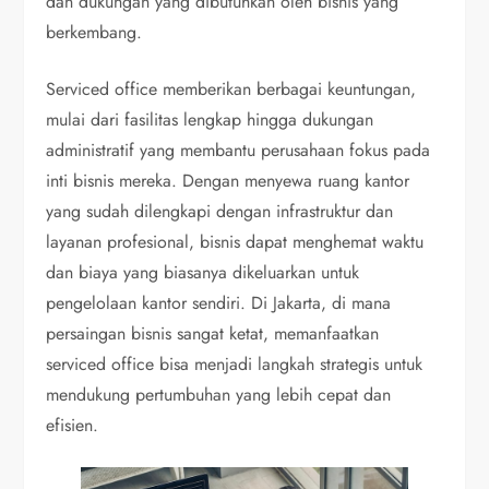
dan dukungan yang dibutuhkan oleh bisnis yang
berkembang.
Serviced office memberikan berbagai keuntungan,
mulai dari fasilitas lengkap hingga dukungan
administratif yang membantu perusahaan fokus pada
inti bisnis mereka. Dengan menyewa ruang kantor
yang sudah dilengkapi dengan infrastruktur dan
layanan profesional, bisnis dapat menghemat waktu
dan biaya yang biasanya dikeluarkan untuk
pengelolaan kantor sendiri. Di Jakarta, di mana
persaingan bisnis sangat ketat, memanfaatkan
serviced office bisa menjadi langkah strategis untuk
mendukung pertumbuhan yang lebih cepat dan
efisien.