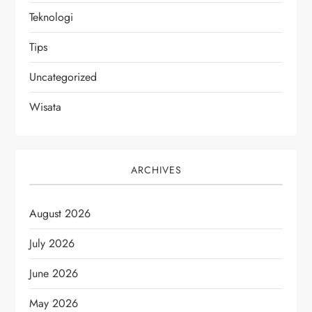
Teknologi
Tips
Uncategorized
Wisata
ARCHIVES
August 2026
July 2026
June 2026
May 2026