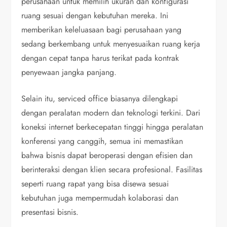
perusahaan untuk memilih ukuran dan konfigurasi
ruang sesuai dengan kebutuhan mereka. Ini
memberikan keleluasaan bagi perusahaan yang
sedang berkembang untuk menyesuaikan ruang kerja
dengan cepat tanpa harus terikat pada kontrak
penyewaan jangka panjang.
Selain itu, serviced office biasanya dilengkapi
dengan peralatan modern dan teknologi terkini. Dari
koneksi internet berkecepatan tinggi hingga peralatan
konferensi yang canggih, semua ini memastikan
bahwa bisnis dapat beroperasi dengan efisien dan
berinteraksi dengan klien secara profesional. Fasilitas
seperti ruang rapat yang bisa disewa sesuai
kebutuhan juga mempermudah kolaborasi dan
presentasi bisnis.