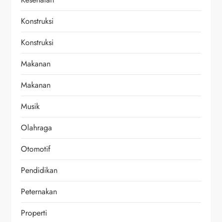
Konstruksi
Konstruksi
Makanan
Makanan
Musik
Olahraga
Otomotif
Pendidikan
Peternakan
Properti