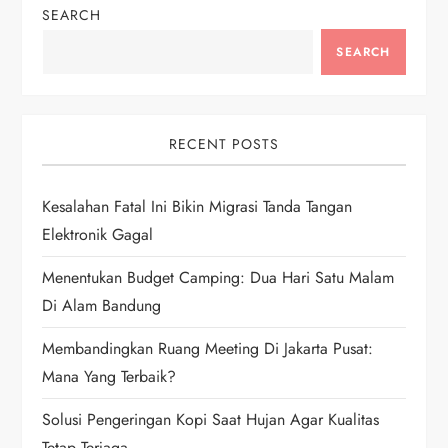
n
SEARCH
a
SEARCH
v
i
RECENT POSTS
g
Kesalahan Fatal Ini Bikin Migrasi Tanda Tangan
Elektronik Gagal
a
Menentukan Budget Camping: Dua Hari Satu Malam
t
Di Alam Bandung
i
Membandingkan Ruang Meeting Di Jakarta Pusat:
Mana Yang Terbaik?
o
Solusi Pengeringan Kopi Saat Hujan Agar Kualitas
n
Tetap Terjaga