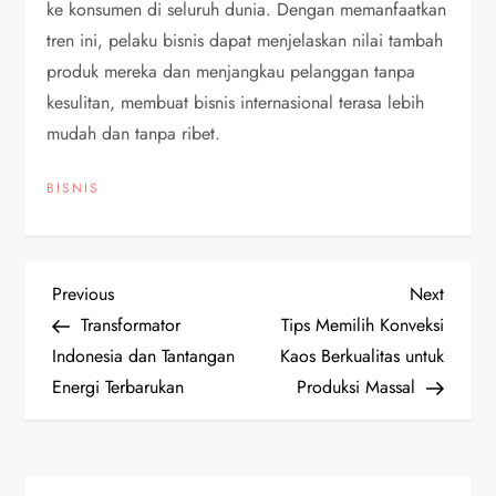
ke konsumen di seluruh dunia. Dengan memanfaatkan
tren ini, pelaku bisnis dapat menjelaskan nilai tambah
produk mereka dan menjangkau pelanggan tanpa
kesulitan, membuat bisnis internasional terasa lebih
mudah dan tanpa ribet.
BISNIS
P
Previous
Next
Previous
Next
Post
Post
Transformator
Tips Memilih Konveksi
o
Indonesia dan Tantangan
Kaos Berkualitas untuk
Energi Terbarukan
Produksi Massal
s
t