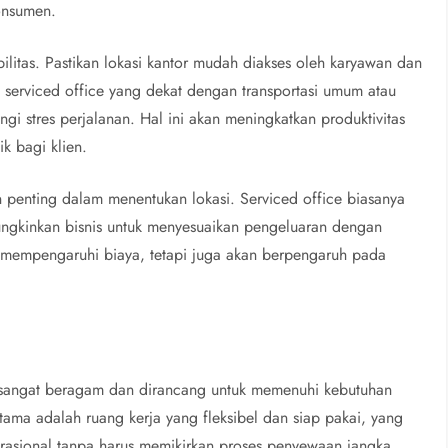
onsumen.
bilitas. Pastikan lokasi kantor mudah diakses oleh karyawan dan
h serviced office yang dekat dengan transportasi umum atau
gi stres perjalanan. Hal ini akan meningkatkan produktivitas
k bagi klien.
n penting dalam menentukan lokasi. Serviced office biasanya
mungkinkan bisnis untuk menyesuaikan pengeluaran dengan
ya mempengaruhi biaya, tetapi juga akan berpengaruh pada
angat beragam dan dirancang untuk memenuhi kebutuhan
utama adalah ruang kerja yang fleksibel dan siap pakai, yang
asional tanpa harus memikirkan proses penyewaan jangka