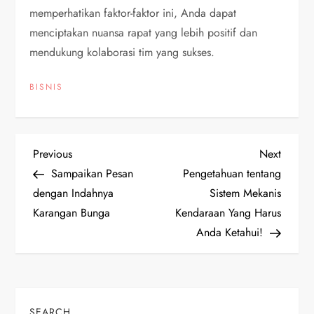
memperhatikan faktor-faktor ini, Anda dapat
menciptakan nuansa rapat yang lebih positif dan
mendukung kolaborasi tim yang sukses.
BISNIS
P
Previous
Next
Previous
Next
Post
Post
Sampaikan Pesan
Pengetahuan tentang
o
dengan Indahnya
Sistem Mekanis
Karangan Bunga
Kendaraan Yang Harus
s
Anda Ketahui!
t
n
SEARCH