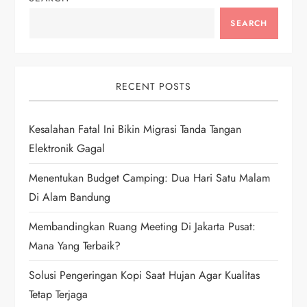
a
SEARCH
v
i
RECENT POSTS
g
Kesalahan Fatal Ini Bikin Migrasi Tanda Tangan
a
Elektronik Gagal
t
Menentukan Budget Camping: Dua Hari Satu Malam
i
Di Alam Bandung
Membandingkan Ruang Meeting Di Jakarta Pusat:
o
Mana Yang Terbaik?
n
Solusi Pengeringan Kopi Saat Hujan Agar Kualitas
Tetap Terjaga