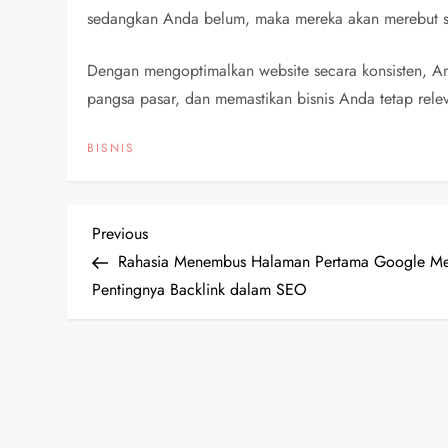
sedangkan Anda belum, maka mereka akan merebut se
Dengan mengoptimalkan website secara konsisten, And
pangsa pasar, dan memastikan bisnis Anda tetap rel
BISNIS
P
Previous
Previous
Post
Rahasia Menembus Halaman Pertama Google Me
o
Pentingnya Backlink dalam SEO
s
t
n