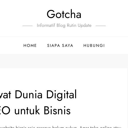
Gotcha
Informatif Blog Rutin Update
HOME
SIAPA SAYA
HUBUNGI
at Dunia Digital
O untuk Bisnis
i website bisnis saja rasanya belum cukup. Agar toko online atau