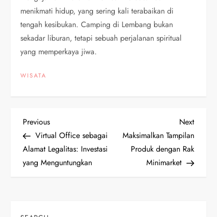
menikmati hidup, yang sering kali terabaikan di
tengah kesibukan. Camping di Lembang bukan
sekadar liburan, tetapi sebuah perjalanan spiritual
yang memperkaya jiwa.
WISATA
P
Previous
Next
Previous
Next
Post
Post
Virtual Office sebagai
Maksimalkan Tampilan
o
Alamat Legalitas: Investasi
Produk dengan Rak
yang Menguntungkan
Minimarket
s
t