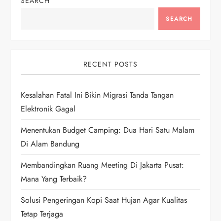
n
SEARCH
a
SEARCH
v
i
RECENT POSTS
g
Kesalahan Fatal Ini Bikin Migrasi Tanda Tangan
Elektronik Gagal
a
Menentukan Budget Camping: Dua Hari Satu Malam
t
Di Alam Bandung
i
Membandingkan Ruang Meeting Di Jakarta Pusat:
Mana Yang Terbaik?
o
Solusi Pengeringan Kopi Saat Hujan Agar Kualitas
n
Tetap Terjaga