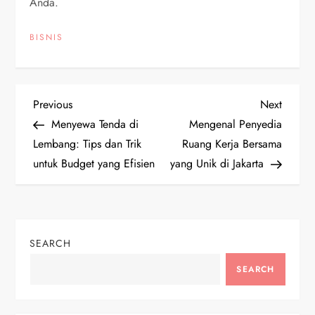
Anda.
BISNIS
P
Previous
Next
Previous
Next
Post
Post
Menyewa Tenda di
Mengenal Penyedia
o
Lembang: Tips dan Trik
Ruang Kerja Bersama
untuk Budget yang Efisien
yang Unik di Jakarta
s
t
n
SEARCH
a
SEARCH
v