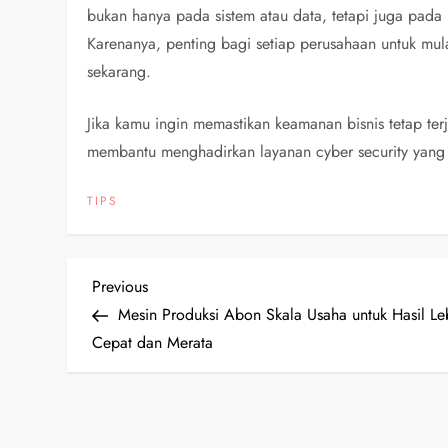
bukan hanya pada sistem atau data, tetapi juga pada 
Karenanya, penting bagi setiap perusahaan untuk mul
sekarang.
Jika kamu ingin memastikan keamanan bisnis tetap te
membantu menghadirkan layanan cyber security yang
TIPS
P
Previous
Previous
Post
Mesin Produksi Abon Skala Usaha untuk Hasil Le
o
Cepat dan Merata
s
t