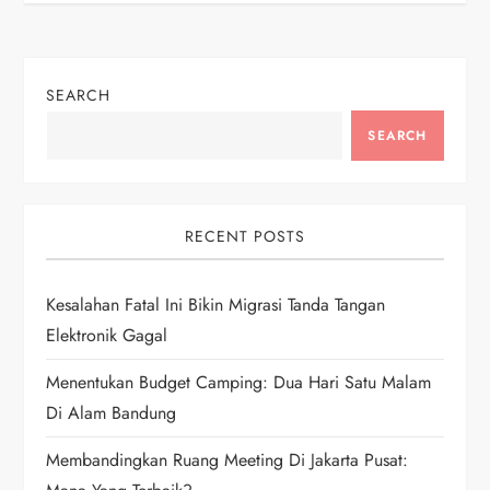
t
n
SEARCH
a
SEARCH
v
i
RECENT POSTS
g
Kesalahan Fatal Ini Bikin Migrasi Tanda Tangan
Elektronik Gagal
a
Menentukan Budget Camping: Dua Hari Satu Malam
t
Di Alam Bandung
i
Membandingkan Ruang Meeting Di Jakarta Pusat: