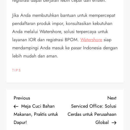
registrasi dapat berjalan lebih cepat dan efisien.
Jika Anda membutuhkan bantuan untuk mempercepat
pendaftaran produk impor, konsultasikan kebutuhan
Anda melalui Watershore, solusi terpercaya untuk
layanan IOR dan registrasi BPOM.
Watershore
siap
mendampingi Anda masuk ke pasar Indonesia dengan
lebih mudah dan aman.
TIPS
P
Previous
Next
Previous
Next
Post
Post
Meja Cuci Bahan
Serviced Office: Solusi
o
Makanan, Praktis untuk
Cerdas untuk Perusahaan
Dapur!
Global
s