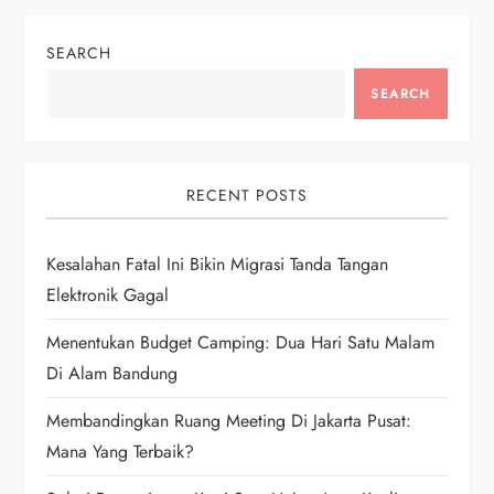
a
SEARCH
v
SEARCH
i
g
RECENT POSTS
a
Kesalahan Fatal Ini Bikin Migrasi Tanda Tangan
t
Elektronik Gagal
i
Menentukan Budget Camping: Dua Hari Satu Malam
Di Alam Bandung
o
Membandingkan Ruang Meeting Di Jakarta Pusat:
n
Mana Yang Terbaik?