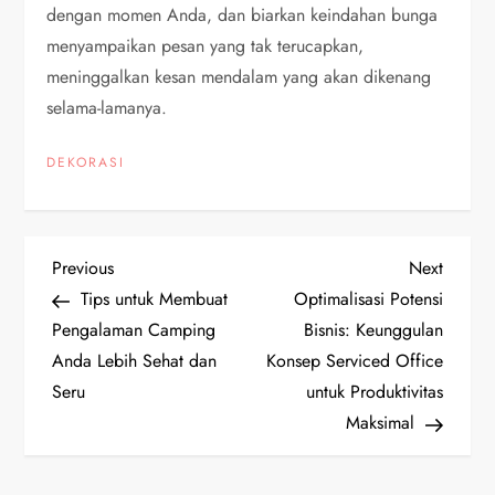
dengan momen Anda, dan biarkan keindahan bunga
menyampaikan pesan yang tak terucapkan,
meninggalkan kesan mendalam yang akan dikenang
selama-lamanya.
DEKORASI
P
Previous
Next
Previous
Next
Post
Post
Tips untuk Membuat
Optimalisasi Potensi
o
Pengalaman Camping
Bisnis: Keunggulan
Anda Lebih Sehat dan
Konsep Serviced Office
s
Seru
untuk Produktivitas
t
Maksimal
n