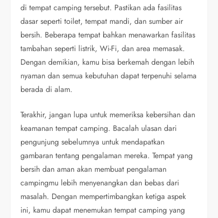
di tempat camping tersebut. Pastikan ada fasilitas
dasar seperti toilet, tempat mandi, dan sumber air
bersih. Beberapa tempat bahkan menawarkan fasilitas
tambahan seperti listrik, Wi-Fi, dan area memasak.
Dengan demikian, kamu bisa berkemah dengan lebih
nyaman dan semua kebutuhan dapat terpenuhi selama
berada di alam.
Terakhir, jangan lupa untuk memeriksa kebersihan dan
keamanan tempat camping. Bacalah ulasan dari
pengunjung sebelumnya untuk mendapatkan
gambaran tentang pengalaman mereka. Tempat yang
bersih dan aman akan membuat pengalaman
campingmu lebih menyenangkan dan bebas dari
masalah. Dengan mempertimbangkan ketiga aspek
ini, kamu dapat menemukan tempat camping yang