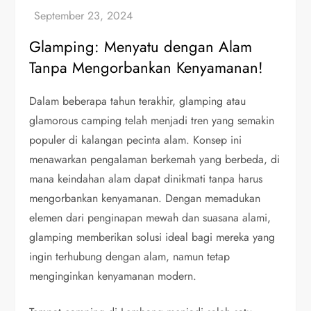
Glamping: Menyatu dengan Alam
Tanpa Mengorbankan Kenyamanan!
Dalam beberapa tahun terakhir, glamping atau
glamorous camping telah menjadi tren yang semakin
populer di kalangan pecinta alam. Konsep ini
menawarkan pengalaman berkemah yang berbeda, di
mana keindahan alam dapat dinikmati tanpa harus
mengorbankan kenyamanan. Dengan memadukan
elemen dari penginapan mewah dan suasana alami,
glamping memberikan solusi ideal bagi mereka yang
ingin terhubung dengan alam, namun tetap
menginginkan kenyamanan modern.