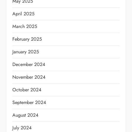
May 2025
April 2025
March 2025
February 2025
January 2025
December 2024
November 2024
October 2024
September 2024
August 2024
July 2024