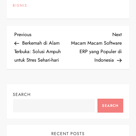
BISNIS
P
Previous
Next
Previous
Next
Post
Post
Berkemah di Alam
Macam Macam Software
o
Terbuka: Solusi Ampuh
ERP yang Populer di
untuk Stres Sehari-hari
Indonesia
s
t
n
SEARCH
a
SEARCH
v
RECENT POSTS