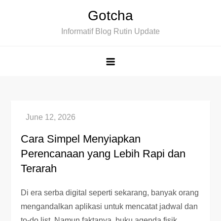
Skip
Gotcha
to
Informatif Blog Rutin Update
content
Cara Simpel Menyiapkan
Perencanaan yang Lebih Rapi dan
Terarah
Di era serba digital seperti sekarang, banyak orang
mengandalkan aplikasi untuk mencatat jadwal dan
to-do list. Namun faktanya, buku agenda fisik