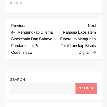
BISNIS
P
Previous
Next
Previous
Next
Post
Post
Mengungkap Dilema
Rahasia Ekosistem
o
Blockchain Dan Bahaya
Ethereum Mengubah
Fundamental Prinsip
Total Lanskap Bisnis
s
Code Is Law
Digital
t
n
SEARCH
a
SEARCH
v
i