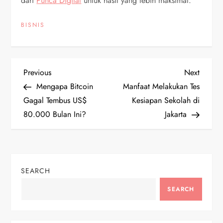
dari
Punca Digital
untuk hasil yang lebih maksimal.
BISNIS
P
Previous
Next
Previous
Next
Post
Post
Mengapa Bitcoin
Manfaat Melakukan Tes
o
Gagal Tembus US$
Kesiapan Sekolah di
80.000 Bulan Ini?
Jakarta
s
t
n
SEARCH
a
SEARCH
v