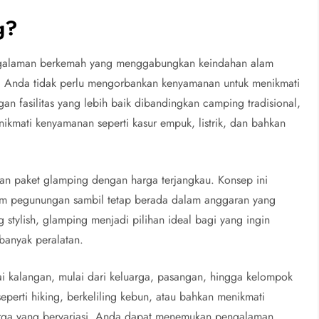
g?
galaman berkemah yang menggabungkan keindahan alam
 Anda tidak perlu mengorbankan kenyamanan untuk menikmati
fasilitas yang lebih baik dibandingkan camping tradisional,
kmati kenyamanan seperti kasur empuk, listrik, dan bahkan
n paket glamping dengan harga terjangkau. Konsep ini
am pegunungan sambil tetap berada dalam anggaran yang
 stylish, glamping menjadi pilihan ideal bagi yang ingin
banyak peralatan.
ai kalangan, mulai dari keluarga, pasangan, hingga kelompok
eperti hiking, berkeliling kebun, atau bahkan menikmati
rga yang bervariasi, Anda dapat menemukan pengalaman