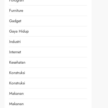
Fotografi
Furniture
Gadget
Gaya Hidup
Industri
Internet
Kesehatan
Konstruksi
Konstruksi
Makanan
Makanan