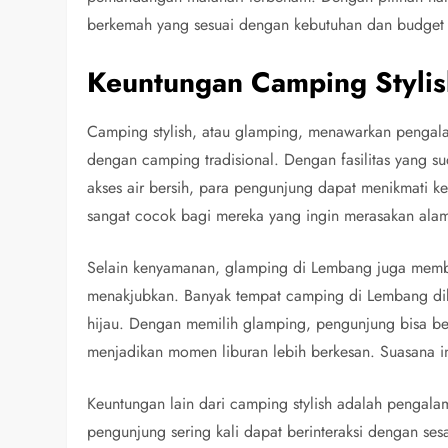
berkemah yang sesuai dengan kebutuhan dan budget
Keuntungan Camping Stylis
Camping stylish, atau glamping, menawarkan penga
dengan camping tradisional. Dengan fasilitas yang sud
akses air bersih, para pengunjung dapat menikmati 
sangat cocok bagi mereka yang ingin merasakan alam
Selain kenyamanan, glamping di Lembang juga memb
menakjubkan. Banyak tempat camping di Lembang dik
hijau. Dengan memilih glamping, pengunjung bisa be
menjadikan momen liburan lebih berkesan. Suasana in
Keuntungan lain dari camping stylish adalah pengala
pengunjung sering kali dapat berinteraksi dengan se