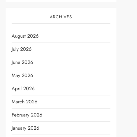
ARCHIVES
August 2026
July 2026
June 2026
May 2026
April 2026
March 2026
February 2026
January 2026