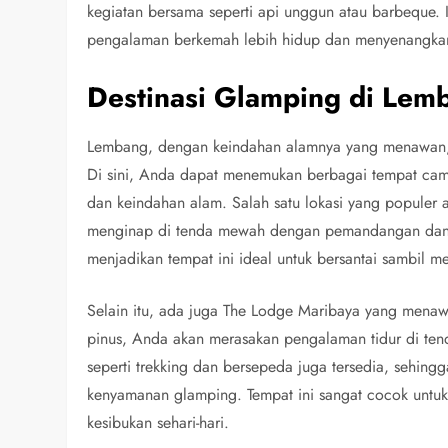
kegiatan bersama seperti api unggun atau barbeque.
pengalaman berkemah lebih hidup dan menyenangka
Destinasi Glamping di Lem
Lembang, dengan keindahan alamnya yang menawan, m
Di sini, Anda dapat menemukan berbagai tempat c
dan keindahan alam. Salah satu lokasi yang populer
menginap di tenda mewah dengan pemandangan dana
menjadikan tempat ini ideal untuk bersantai sambil m
Selain itu, ada juga The Lodge Maribaya yang menawa
pinus, Anda akan merasakan pengalaman tidur di tenda
seperti trekking dan bersepeda juga tersedia, sehin
kenyamanan glamping. Tempat ini sangat cocok untuk
kesibukan sehari-hari.