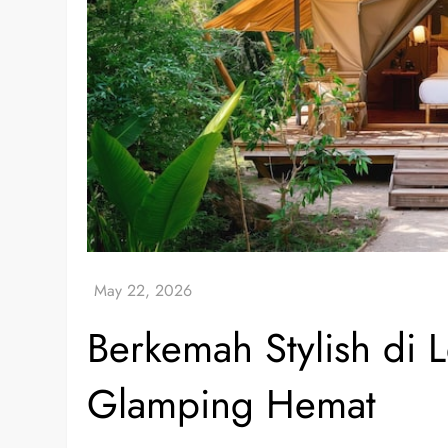
Berkemah Stylish di 
Glamping Hemat