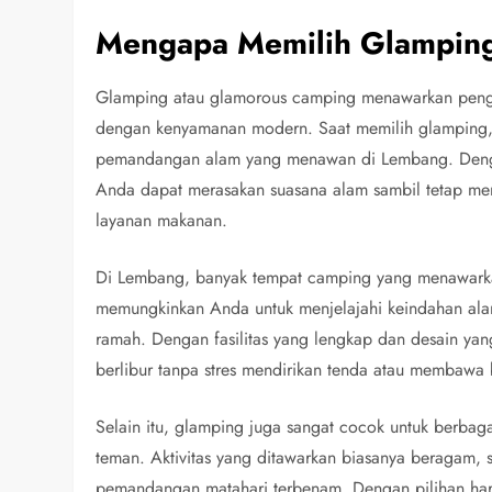
Mengapa Memilih Glampin
Glamping atau glamorous camping menawarkan pen
dengan kenyamanan modern. Saat memilih glamping,
pemandangan alam yang menawan di Lembang. Dengan 
Anda dapat merasakan suasana alam sambil tetap meni
layanan makanan.
Di Lembang, banyak tempat camping yang menawarka
memungkinkan Anda untuk menjelajahi keindahan al
ramah. Dengan fasilitas yang lengkap dan desain yang
berlibur tanpa stres mendirikan tenda atau membawa 
Selain itu, glamping juga sangat cocok untuk berbag
teman. Aktivitas yang ditawarkan biasanya beragam, s
pemandangan matahari terbenam. Dengan pilihan ha