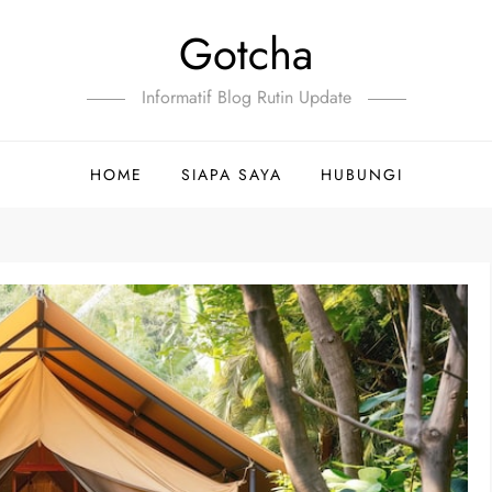
Gotcha
Informatif Blog Rutin Update
HOME
SIAPA SAYA
HUBUNGI