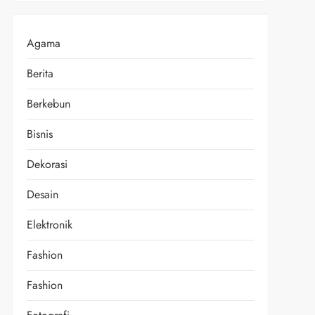
Agama
Berita
Berkebun
Bisnis
Dekorasi
Desain
Elektronik
Fashion
Fashion