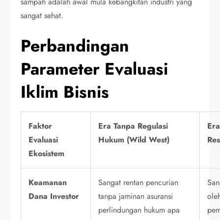
sampah adalah awal mula kebangkitan industri yang
sangat sehat.
Perbandingan
Parameter Evaluasi
Iklim Bisnis
Faktor
Era Tanpa Regulasi
Era
Evaluasi
Hukum (Wild West)
Re
Ekosistem
Keamanan
Sangat rentan pencurian
San
Dana Investor
tanpa jaminan asuransi
ole
perlindungan hukum apa
pem