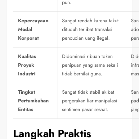
pun.
Kepercayaan
Sangat rendah karena takut
San
Modal
dituduh terlibat transaksi
ado
Korporat
pencucian uang ilegal.
per
Kualitas
Didominasi ribuan token
Did
Proyek
penipuan yang sama sekali
inf
Industri
tidak bernilai guna.
mas
Tingkat
Sangat tidak stabil akibat
San
Pertumbuhan
pergerakan liar manipulasi
pad
Entitas
sentimen pasar sesaat.
jan
Langkah Praktis