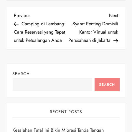
P
Previous
Next
Previous
Next
Post
Post
Camping di Lembang:
Syarat Penting Domisili
o
Cara Reservasi yang Tepat
Kantor Virtual untuk
untuk Petualangan Anda
Perusahaan di Jakarta
s
t
n
SEARCH
a
SEARCH
v
i
RECENT POSTS
g
Kesalahan Fatal Ini Bikin Migrasi Tanda Tangan